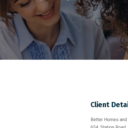
Client Deta
Better Homes and
654, Station Road,