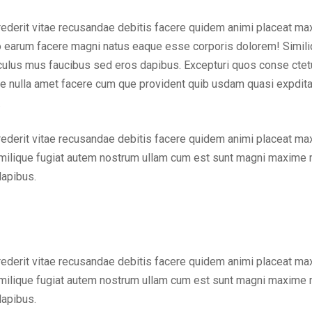
rederit vitae recusandae debitis facere quidem animi placeat ma
ctio earum facere magni natus eaque esse corporis dolorem! Simi
ulus mus faucibus sed eros dapibus. Excepturi quos conse ctetur 
tae nulla amet facere cum que provident quib usdam quasi expdit
.
rederit vitae recusandae debitis facere quidem animi placeat ma
milique fugiat autem nostrum ullam cum est sunt magni maxime m
dapibus.
rederit vitae recusandae debitis facere quidem animi placeat ma
milique fugiat autem nostrum ullam cum est sunt magni maxime m
dapibus.