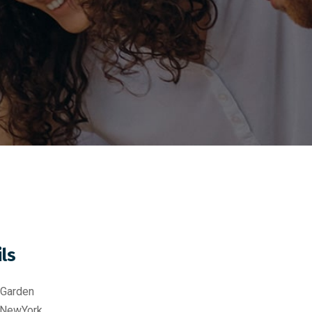
ils
 Garden
 NewYork.