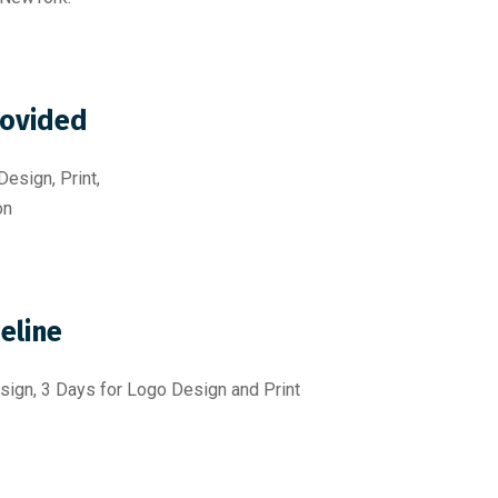
rovided
esign, Print,
on
eline
sign, 3 Days for Logo Design and Print