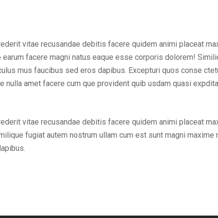
rederit vitae recusandae debitis facere quidem animi placeat ma
ctio earum facere magni natus eaque esse corporis dolorem! Simi
ulus mus faucibus sed eros dapibus. Excepturi quos conse ctetur 
tae nulla amet facere cum que provident quib usdam quasi expdit
.
rederit vitae recusandae debitis facere quidem animi placeat ma
milique fugiat autem nostrum ullam cum est sunt magni maxime m
dapibus.