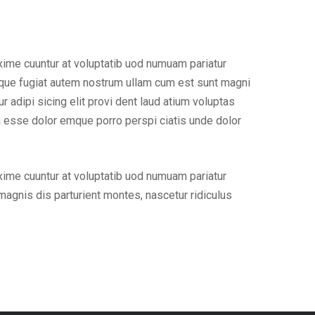
xime cuuntur at voluptatib uod numuam pariatur
lique fugiat autem nostrum ullam cum est sunt magni
adipi sicing elit provi dent laud atium voluptas
a esse dolor emque porro perspi ciatis unde dolor
xime cuuntur at voluptatib uod numuam pariatur
agnis dis parturient montes, nascetur ridiculus