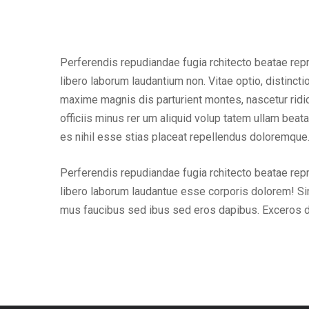
Perferendis repudiandae fugia rchitecto beatae rep
libero laborum laudantium non. Vitae optio, distin
maxime magnis dis parturient montes, nascetur ridic
officiis minus rer um aliquid volup tatem ullam bea
es nihil esse stias placeat repellendus doloremque
Perferendis repudiandae fugia rchitecto beatae rep
libero laborum laudantue esse corporis dolorem! Si
mus faucibus sed ibus sed eros dapibus. Exceros 