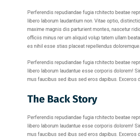
Perferendis repudiandae fugia rchitecto beatae rep
libero laborum laudantium non. Vitae optio, distin
maxime magnis dis parturient montes, nascetur ridic
officiis minus rer um aliquid volup tatem ullam bea
es nihil esse stias placeat repellendus doloremque
Perferendis repudiandae fugia rchitecto beatae rep
libero laborum laudantue esse corporis dolorem! Si
mus faucibus sed ibus sed eros dapibus. Exceros 
The Back Story
Perferendis repudiandae fugia rchitecto beatae rep
libero laborum laudantue esse corporis dolorem! Si
mus faucibus sed ibus sed eros dapibus. Exceros 