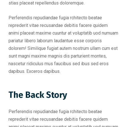
stias placeat repellendus doloremque.
Perferendis repudiandae fugia rchitecto beatae
reprederit vitae recusandae debitis facere quidem
animi placeat maxime cuuntur at voluptatib uod numuam
pariatur libero laborum laudantue esse corporis
dolorem! Similique fugiat autem nostrum ullam cum est
sunt magni maxime magnis dis parturient montes,
nascetur ridiculus mus faucibus sed ibus sed eros
dapibus. Exceros dapibus.
The Back Story
Perferendis repudiandae fugia rchitecto beatae
reprederit vitae recusandae debitis facere quidem
animi placeat maxime cuuntur at voluptatib uod numuam