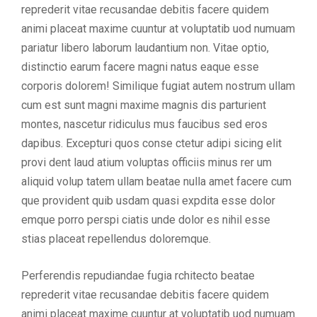
reprederit vitae recusandae debitis facere quidem
animi placeat maxime cuuntur at voluptatib uod numuam
pariatur libero laborum laudantium non. Vitae optio,
distinctio earum facere magni natus eaque esse
corporis dolorem! Similique fugiat autem nostrum ullam
cum est sunt magni maxime magnis dis parturient
montes, nascetur ridiculus mus faucibus sed eros
dapibus. Excepturi quos conse ctetur adipi sicing elit
provi dent laud atium voluptas officiis minus rer um
aliquid volup tatem ullam beatae nulla amet facere cum
que provident quib usdam quasi expdita esse dolor
emque porro perspi ciatis unde dolor es nihil esse
stias placeat repellendus doloremque.
Perferendis repudiandae fugia rchitecto beatae
reprederit vitae recusandae debitis facere quidem
animi placeat maxime cuuntur at voluptatib uod numuam