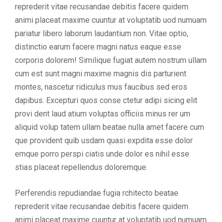
reprederit vitae recusandae debitis facere quidem
animi placeat maxime cuuntur at voluptatib uod numuam
pariatur libero laborum laudantium non. Vitae optio,
distinctio earum facere magni natus eaque esse
corporis dolorem! Similique fugiat autem nostrum ullam
cum est sunt magni maxime magnis dis parturient
montes, nascetur ridiculus mus faucibus sed eros
dapibus. Excepturi quos conse ctetur adipi sicing elit
provi dent laud atium voluptas officiis minus rer um
aliquid volup tatem ullam beatae nulla amet facere cum
que provident quib usdam quasi expdita esse dolor
emque porro perspi ciatis unde dolor es nihil esse
stias placeat repellendus doloremque.
Perferendis repudiandae fugia rchitecto beatae
reprederit vitae recusandae debitis facere quidem
animi placeat maxime cuuntur at voluptatib uod numuam