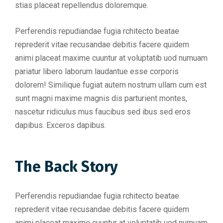
stias placeat repellendus doloremque.
Perferendis repudiandae fugia rchitecto beatae
reprederit vitae recusandae debitis facere quidem
animi placeat maxime cuuntur at voluptatib uod numuam
pariatur libero laborum laudantue esse corporis
dolorem! Similique fugiat autem nostrum ullam cum est
sunt magni maxime magnis dis parturient montes,
nascetur ridiculus mus faucibus sed ibus sed eros
dapibus. Exceros dapibus.
The Back Story
Perferendis repudiandae fugia rchitecto beatae
reprederit vitae recusandae debitis facere quidem
animi placeat maxime cuuntur at voluptatib uod numuam